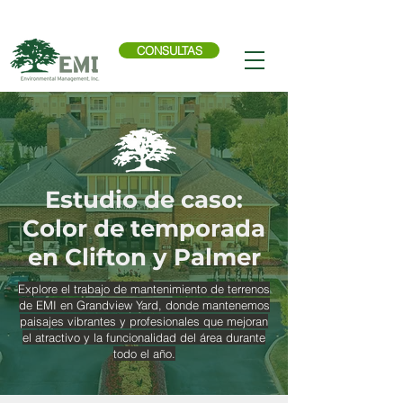
Llama ahora:
614-876-9988
CONSULTAS
Estudio de caso:
Color de temporada
en Clifton y Palmer
Explore el trabajo de mantenimiento de terrenos
de EMI en Grandview Yard, donde mantenemos
paisajes vibrantes y profesionales que mejoran
el atractivo y la funcionalidad del área durante
todo el año.