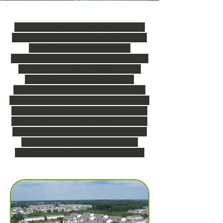
En EMI, nos enorgullecemos de servir a
una amplia gama de clientes de diversas
industrias. Desde propiedades
comerciales y campus corporativos hasta
comunidades residenciales y centros
comerciales, nuestras soluciones
personalizadas de paisajismo comercial
garantizan que cada espacio se mantenga
impecable y sea funcional durante todo el
año. Sin importar el tamaño o la extensión
de su propiedad, nos comprometemos a
brindar un servicio excepcional que
satisfaga sus necesidades específicas.