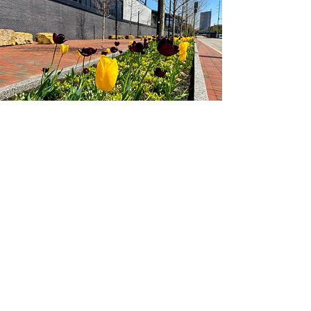
Flower Maintenance
Essentials
Soil Preparation:
Refresh beds each
spring with compost or soil
amendments for optimal drainage and
nutrients.
Flower Care Program:
Includes
deadheading, fertilization, weeding,
and pest monitoring.