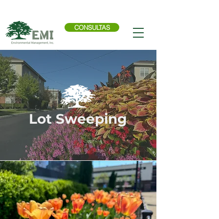
Llama ahora:
614-876-9988
CONSULTAS
Lot Sweeping