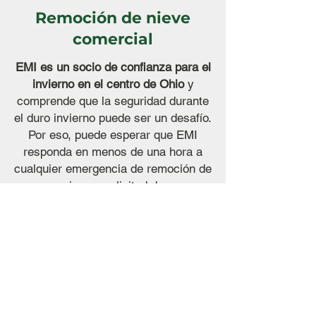
Remoción de nieve
comercial
EMI es un socio de confianza para el
invierno en el centro de Ohio
y
comprende que la seguridad durante
el duro invierno puede ser un desafío.
Por eso, puede esperar que EMI
responda en menos de una hora a
cualquier emergencia de remoción de
nieve o solicitud de
salmuera/salinización. Nuestro
equipo de expertos utiliza tecnología
de despacho GPS para localizar los
vehículos disponibles en cualquier
momento.
Ofrecemos un paquete completo de
soluciones para servicios