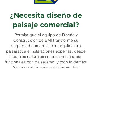
¿Necesita diseño de
paisaje comercial?
Permita que
el equipo de Diseño y
Construcción
de EMI transforme su
propiedad comercial con arquitectura
paisajística e instalaciones expertas, desde
espacios naturales serenos hasta áreas
funcionales con paisajismo, y todo lo demás.
Ya sea que busque paisajes verdes
vibrantes o entornos exteriores duraderos y
funcionales,
nuestro equipo crea soluciones
a medida
que satisfacen sus necesidades
únicas.
¿Listo para hacer realidad tu visión?
Contáctanos hoy mismo para comenzar tu
proyecto de diseño y construcción de
paisajes a medida.
EMI Design