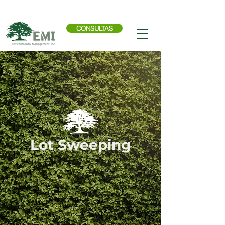
Llama ahora:
614-876-9988
CONSULTAS
Lot Sweeping