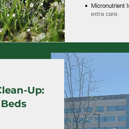
Micronutrient I
extra care.
Clean-Up:
 Beds