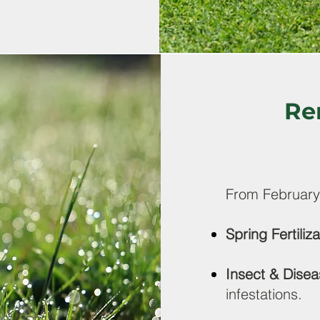
Re
From February
Spring Fertiliz
Insect & Disea
infestations.