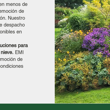
 en menos de
remoción de
ión. Nuestro
 de despacho
onibles en
uciones para
 nieve.
EMI
emoción de
condiciones