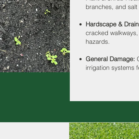
branches, and sal
Hardscape & Drain
cracked walkways, 
hazards.
General Damage:
C
irrigation systems f