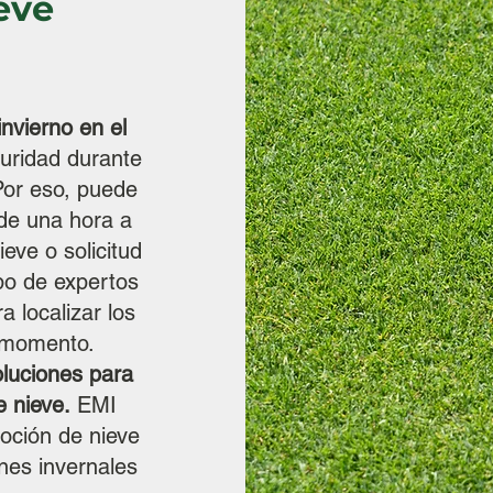
eve
nvierno en el
uridad durante
Por eso, puede
de una hora a
eve o solicitud
po de expertos
 localizar los
r momento.
luciones para
 nieve.
EMI
oción de nieve
ones invernales