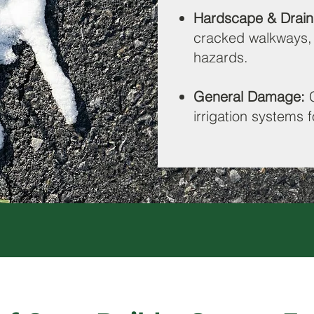
Hardscape & Drain
cracked walkways, 
hazards.
General Damage:
irrigation systems f