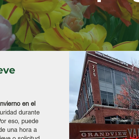
eve
nvierno en el
uridad durante
Por eso, puede
de una hora a
eve o solicitud