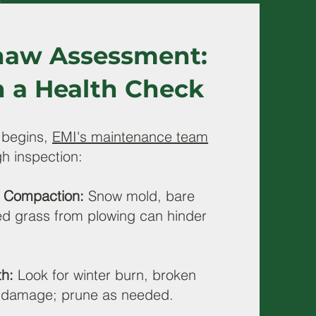
haw Assessment:
h a Health Check
 begins,
EMI's maintenance team
h inspection:
l Compaction:
Snow mold, bare
d grass from plowing can hinder
th:
Look for winter burn, broken
t damage; prune as needed.