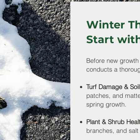
Winter T
Start wit
Before new growth
conducts a thoroug
Turf Damage & Soi
patches, and matte
spring growth.
Plant & Shrub Heal
branches, and sal