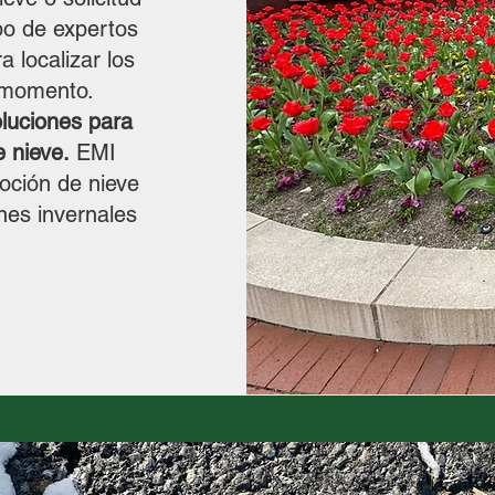
po de expertos
 localizar los
r momento.
luciones para
 nieve.
EMI
oción de nieve
nes invernales