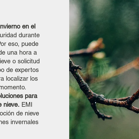
nvierno en el
uridad durante
Por eso, puede
de una hora a
eve o solicitud
po de expertos
 localizar los
r momento.
luciones para
 nieve.
EMI
oción de nieve
nes invernales