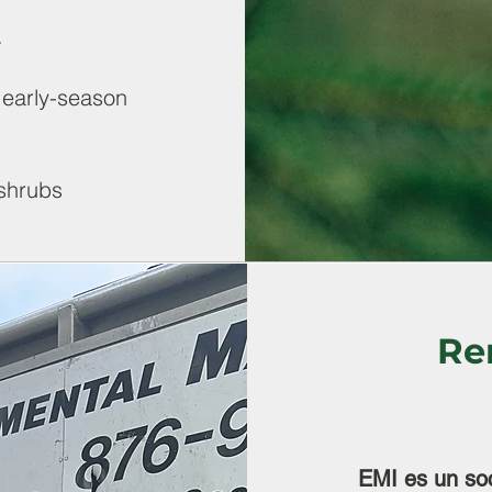
.
 early-season
 shrubs
Re
EMI es un soc