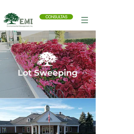
Llama ahora:
614-876-9988
CONSULTAS
Lot Sweeping