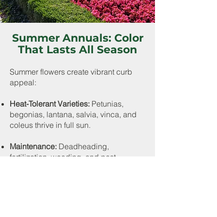
Summer Annuals: Color
That Lasts All Season
Summer flowers create vibrant curb
appeal:
Heat-Tolerant Varieties:
Petunias,
begonias, lantana, salvia, vinca, and
coleus thrive in full sun.
Maintenance:
Deadheading,
fertilization, weeding, and pest
monitoring keep beds looking fresh.
Watering:
Supplemental watering may
be needed during hot, dry spells or in
areas without irrigation.