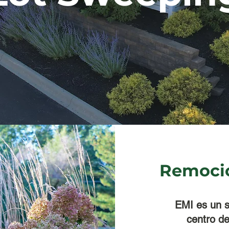
Remoció
EMI es un s
centro d