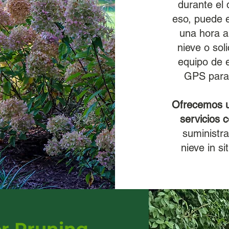
durante el 
eso, puede 
una hora a
nieve o sol
equipo de e
GPS para 
Ofrecemos u
servicios 
suministr
nieve in s