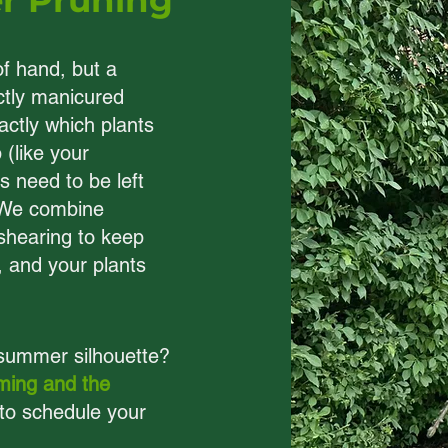
r Pruning
f hand, but a
ectly manicured
ctly which plants
(like your
 need to be left
. We combine
 shearing to keep
, and your plants
 summer silhouette?
iming and the
to schedule your