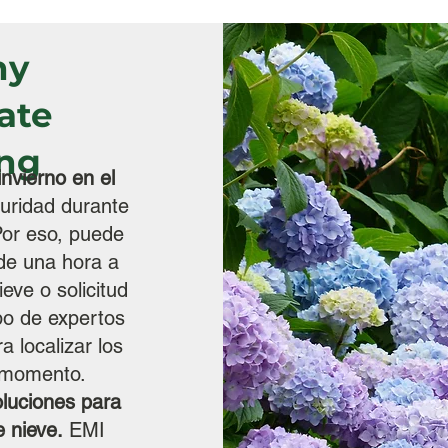
hy
ate
ng
nvierno en el
uridad durante
Por eso, puede
de una hora a
eve o solicitud
po de expertos
 localizar los
r momento.
luciones para
 nieve.
EMI